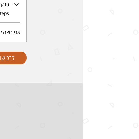
פרק 1- אני מכין בלינצ'ס ומתכונן לספר סיפו
.
steps
אני רוצה ל
לרכישה