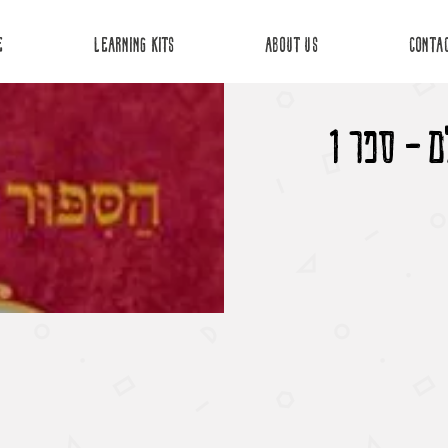
E
Learning Kits
about us
Conta
 - ספר 1