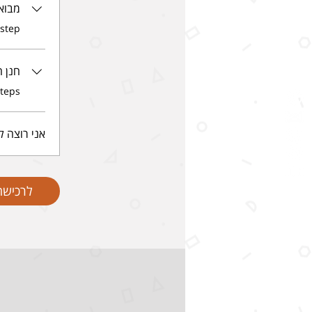
מבוא
.
 step
חנן ה
.
steps
אני רוצה ל
לרכישה