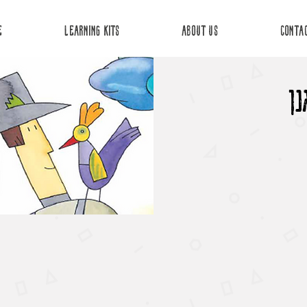
E
Learning Kits
about us
Conta
נן