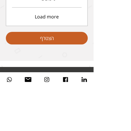
Load more
הצטרף
+1.551.236.9052
contact@shorashimheb.com